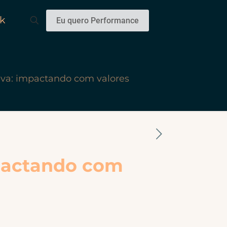
k
Eu quero Performance
iva: impactando com valores
mpactando com