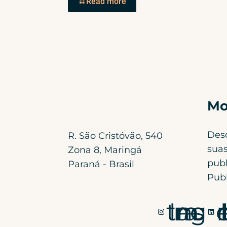
Read more
Mo
Des
R. São Cristóvão, 540
suas
Zona 8, Maringá
publ
Paraná - Brasil
Publ
Instagram
Li