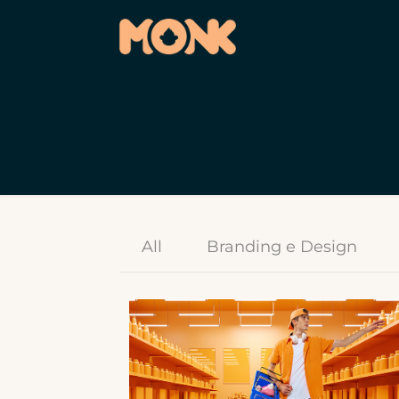
All
Branding e Design