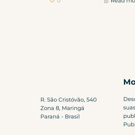
0
Read mo
Mo
Des
R. São Cristóvão, 540
suas
Zona 8, Maringá
publ
Paraná - Brasil
Publ