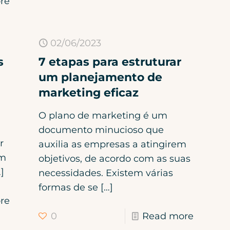
re
02/06/2023
s
7 etapas para estruturar
um planejamento de
marketing eficaz
O plano de marketing é um
documento minucioso que
r
auxilia as empresas a atingirem
am
objetivos, de acordo com as suas
]
necessidades. Existem várias
formas de se
[…]
re
0
Read more