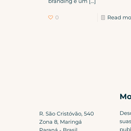
branding é um
[…]
0
Read mo
Mo
Des
R. São Cristóvão, 540
suas
Zona 8, Maringá
publ
Paraná - Brasil