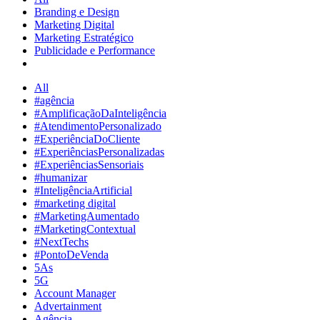
Branding e Design
Marketing Digital
Marketing Estratégico
Publicidade e Performance
All
#agência
#AmplificaçãoDaInteligência
#AtendimentoPersonalizado
#ExperiênciaDoCliente
#ExperiênciasPersonalizadas
#ExperiênciasSensoriais
#humanizar
#InteligênciaArtificial
#marketing digital
#MarketingAumentado
#MarketingContextual
#NextTechs
#PontoDeVenda
5As
5G
Account Manager
Advertainment
Agência