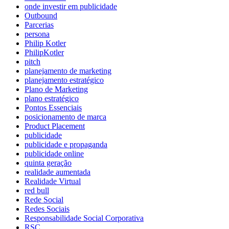
onde investir em publicidade
Outbound
Parcerias
persona
Philip Kotler
PhilipKotler
pitch
planejamento de marketing
planejamento estratégico
Plano de Marketing
plano estratégico
Pontos Essenciais
posicionamento de marca
Product Placement
publicidade
publicidade e propaganda
publicidade online
quinta geração
realidade aumentada
Realidade Virtual
red bull
Rede Social
Redes Sociais
Responsabilidade Social Corporativa
RSC