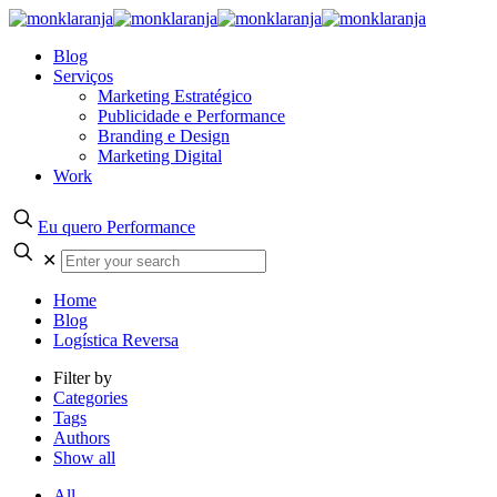
Blog
Serviços
Marketing Estratégico
Publicidade e Performance
Branding e Design
Marketing Digital
Work
Eu quero Performance
✕
Home
Blog
Logística Reversa
Filter by
Categories
Tags
Authors
Show all
All