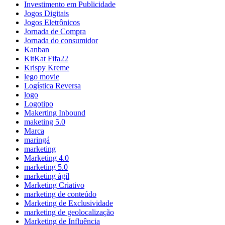
Investimento em Publicidade
Jogos Digitais
Jogos Eletrônicos
Jornada de Compra
Jornada do consumidor
Kanban
KitKat Fifa22
Krispy Kreme
lego movie
Logística Reversa
logo
Logotipo
Makerting Inbound
maketing 5.0
Marca
maringá
marketing
Marketing 4.0
marketing 5.0
marketing ágil
Marketing Criativo
marketing de conteúdo
Marketing de Exclusividade
marketing de geolocalização
Marketing de Influência