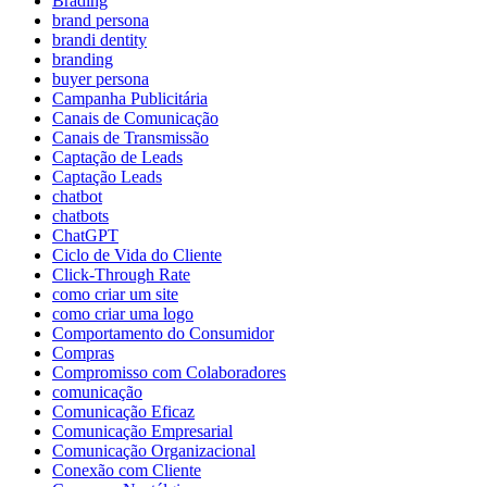
Brading
brand persona
brandi dentity
branding
buyer persona
Campanha Publicitária
Canais de Comunicação
Canais de Transmissão
Captação de Leads
Captação Leads
chatbot
chatbots
ChatGPT
Ciclo de Vida do Cliente
Click-Through Rate
como criar um site
como criar uma logo
Comportamento do Consumidor
Compras
Compromisso com Colaboradores
comunicação
Comunicação Eficaz
Comunicação Empresarial
Comunicação Organizacional
Conexão com Cliente